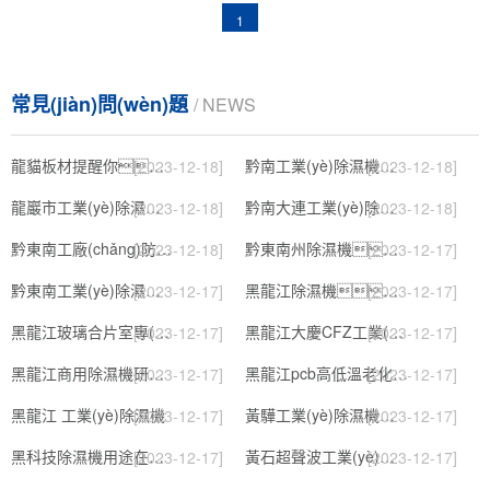
1
常見(jiàn)問(wèn)題
/ NEWS
龍貓板材提醒你，雨季裝修應特別注意防潮
黔南工業(yè)除濕機公司
[2023-12-18]
[2023-12-18]
龍巖市工業(yè)除濕機價(jià)格
黔南大連工業(yè)除濕機
[2023-12-18]
[2023-12-18]
黔東南工廠(chǎng)防潮除濕機，工業(yè)除濕機
黔東南州除濕機，濕菱工業(yè)地下室抽濕機 庫房配電房除濕器
[2023-12-18]
[2023-12-17]
黔東南工業(yè)除濕機公司
黑龍江除濕機，工業(yè)除濕機
[2023-12-17]
[2023-12-17]
黑龍江玻璃合片室專(zhuān)用組合型轉輪除濕機
黑龍江大慶CFZ工業(yè)除濕機濕菱除濕機品牌
[2023-12-17]
[2023-12-17]
黑龍江商用除濕機研發(fā)(回饋老顧客,2022已更新)
黑龍江pcb高低溫老化試驗箱
[2023-12-17]
[2023-12-17]
黑龍江 工業(yè)除濕機
黃驊工業(yè)除濕機】倉庫抽濕機】車(chē)間除濕器】
[2023-12-17]
[2023-12-17]
黑科技除濕機用途在哪里，如何選購到合適的工業(yè)除濕機
黃石超聲波工業(yè)加濕機，SL系列除濕機
[2023-12-17]
[2023-12-17]