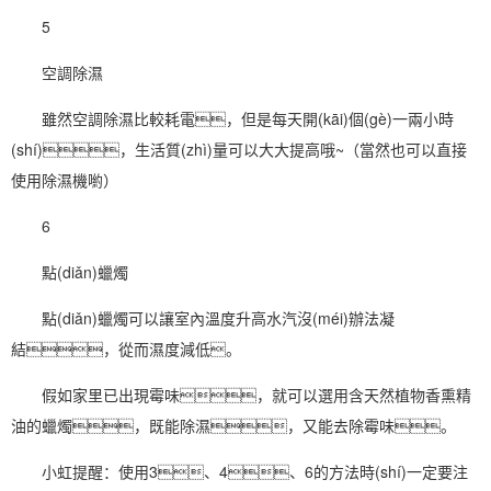
5
空調除濕
雖然
空調
除濕比較耗電，但是每天開(kāi)個(gè)一兩小時
(shí)，生活質(zhì)量可以大大提高哦~（當然也可以直接
使用
除濕機
喲）
6
點(diǎn)蠟燭
點(diǎn)蠟燭可以讓室內溫度升高水汽沒(méi)辦法凝
結，從而
濕度
減低。
假如家里已出現霉味，就可以選用含天然植物香熏精
油的蠟燭，既能除濕，又能去除霉味。
小虹提醒：使用3、4、6的方法時(shí)一定要注