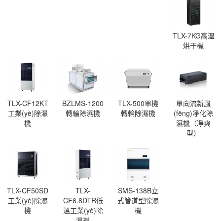
TLX-7KG高溫
烘干機
TLX-CF12KT
BZLMS-1200
TLX-500單機
單向流新風
工業(yè)除濕
轉輪除濕機
轉輪除濕機
(fēng)凈化除
機
濕機（凈爽
型）
TLX-CF50SD
TLX-
SMS-138B立
工業(yè)除濕
CF6.8DTR低
式管道型除濕
機
溫工業(yè)除
機
濕機