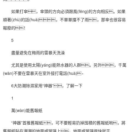
如果打傘，傘頭的方向必須跟風(fēng)的方向相反。如果
順著(zhù)的話(huà)，不單單擋不了雨，那傘也很容易
報廢的！
5
盡量避免在梅雨的雷暴天洗澡
尤其是使用太陽(yáng)能熱水器的人群。另外，千萬
(wàn)不要在雷暴天在室外接打電話(huà)。
6大
防潮除濕
家用“神器”，了解一下
1
萬(wàn)能舊報紙
“神器”首推舊報紙，可不要輕易扔掉囤積的舊報紙喲，將
舊報紙貼在潮潮的地面或玻璃上，地面或玻璃很快就干