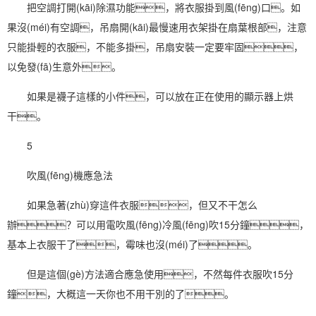
把空調打開(kāi)除濕功能，將衣服掛到風(fēng)口。如
果沒(méi)有空調，吊扇開(kāi)最慢速用衣架掛在扇葉根部，注意
只能掛輕的衣服，不能多掛，吊扇安裝一定要牢固，
以免發(fā)生意外。
如果是襪子這樣的小件，可以放在正在使用的顯示器上烘
干。
5
吹風(fēng)機應急法
如果急著(zhù)穿這件衣服，但又不干怎么
辦？可以用電吹風(fēng)冷風(fēng)吹15分鐘，
基本上衣服干了，霉味也沒(méi)了。
但是這個(gè)方法適合應急使用，不然每件衣服吹15分
鐘，大概這一天你也不用干別的了。