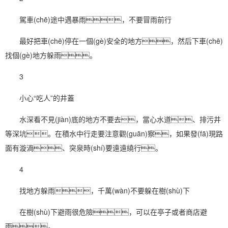
駕車(chē)途中遇暴雨，不要冒雨前行
最好把車(chē)停在一個(gè)安全的地方，然后下車(chē)
找個(gè)地方躲雨。
3
小心“吃人”的井蓋
水深看不見(jiàn)底的地方不要去，當心水道、排污井
等深坑。在積水中行走要注意觀(guān)察，如果發(fā)現路
面有漩渦、突泉時(shí)要遠遠繞行。
4
找地方躲雨，千萬(wàn)不要躲在樹(shù)下
在樹(shù)下避雨很危險，可以在亭子或者商店避
雨。