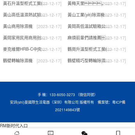
黃石升溫型柜式工業(yè)除濕機
黃梅天里，這些除濕防潮妙招學(xué)起來(lái)
[2023-12-17]
[2023-12-17]
黃山高低溫濕熱試驗箱 返回列表頁(yè)
黃山工業(yè)除濕機維修，除濕機不能除濕怎么維修
[2023-12-17]
[2023-12-17]
黃山商用除濕機
黃岡高低溫試驗箱公司.近日優(yōu)評(2022已更新)(今日／對比)
[2023-12-17]
[2023-12-17]
黃岡家用民用商用別墅除濕機
麻煩前輩們請推薦！南寧商用鋰電轉輪除濕機有哪些品牌，鋰電轉輪除濕機如何選？？
[2023-12-17]
[2023-12-17]
麥克維爾HRB-C中央除濕新風(fēng)機測評：除濕+凈化，一臺就夠了
鶴崗升溫型柜式工業(yè)除濕機
[2023-12-17]
[2023-12-17]
鶴壁轉輪除濕機
鶴壁精巧型轉輪除濕機性?xún)r(jià)比高!解密(2022更新成功)(今日／點(diǎn)贊)
[2023-12-17]
[2023-12-17]
手 機：133-6050-3273 （微信同號）
安詩(shī)曼國際生活電器（深圳）有限公司 版權所有 備案號：
粵ICP備
2021149843號
RM新时代入口