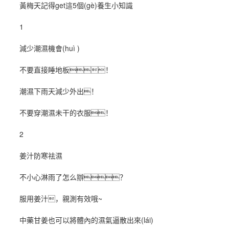
黃梅天記得get這5個(gè)養生小知識
1
減少潮濕機會(huì )
不要直接睡地板！
潮濕下雨天減少外出！
不要穿潮濕未干的衣服！
2
姜汁防寒祛濕
不小心淋雨了怎么辦？
服用姜汁，親測有效哦~
中藥甘姜也可以將體內的濕氣逼散出來(lái)