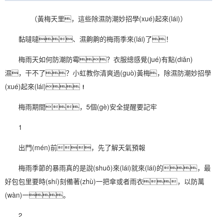
（黃梅天里，這些除濕防潮妙招學(xué)起來(lái)）
黏噠噠、濕齁齁的
梅雨季
來(lái)了！
梅雨天如何
防潮
防霉？衣服總感覺(jué)有點(diǎn)
濕，干不了？小虹教你清爽過(guò)黃梅，
除濕
防潮妙招學
(xué)起來(lái)！
梅雨期間，5個(gè)安全提醒要記牢
1
出門(mén)前，先了解天氣預報
梅雨季節的暴雨真的是說(shuō)來(lái)就來(lái)的，最
好包包里要時(shí)刻備著(zhù)一把傘或者雨衣，以防萬
(wàn)一。
2