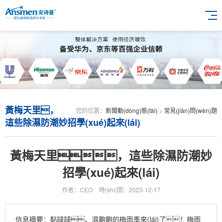
黃梅天里，
您的位置：
新聞動(dòng)態(tài)
>
常見(jiàn)問(wèn)題
這些除濕防潮妙招學(xué)起來(lái)
黃梅天里，這些除濕防潮妙
招學(xué)起來(lái)
作者：CEO
時(shí)間：2023-12-17
信息摘要：黏噠噠、濕齁齁的梅雨季來(lái)了！梅雨