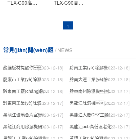
TLX-C90高性能商用除濕機
TLX-C90高配置商用除濕機
1
常見(jiàn)問(wèn)題
/ NEWS
龍貓板材提醒你，雨季裝修應特別注意防潮
黔南工業(yè)除濕機公司
[2023-12-18]
[2023-12-18]
龍巖市工業(yè)除濕機價(jià)格
黔南大連工業(yè)除濕機
[2023-12-18]
[2023-12-18]
黔東南工廠(chǎng)防潮除濕機，工業(yè)除濕機
黔東南州除濕機，濕菱工業(yè)地下室抽濕機 庫房配電房除濕器
[2023-12-18]
[2023-12-17]
黔東南工業(yè)除濕機公司
黑龍江除濕機，工業(yè)除濕機
[2023-12-17]
[2023-12-17]
黑龍江玻璃合片室專(zhuān)用組合型轉輪除濕機
黑龍江大慶CFZ工業(yè)除濕機濕菱除濕機品牌
[2023-12-17]
[2023-12-17]
黑龍江商用除濕機研發(fā)(回饋老顧客,2022已更新)
黑龍江pcb高低溫老化試驗箱
[2023-12-17]
[2023-12-17]
黑龍江 工業(yè)除濕機
黃驊工業(yè)除濕機】倉庫抽濕機】車(chē)間除濕器】
[2023-12-17]
[2023-12-17]