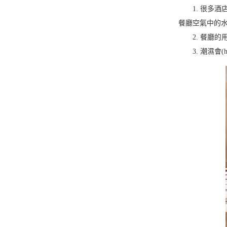
1.
很多酒
餐廳空氣中的
2.
餐廳的用
3.
潮濕會(