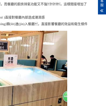
客
，而餐廳的廚房排氣功能又不強，這樣間接增加了
服
ì )直接對餐廳內部造成潮濕感
ng)類(lèi)進(jìn)入餐廳，直接影響餐廳的效益和衛生條件