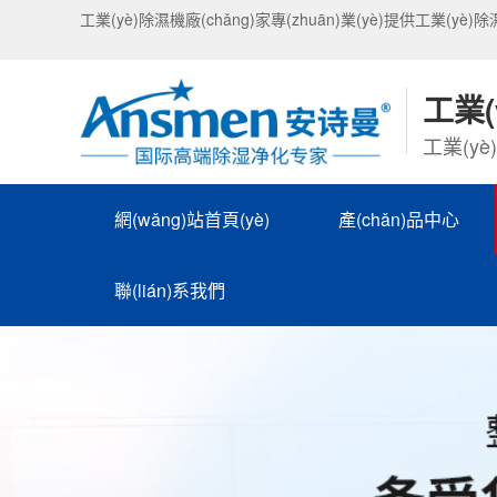
工業(yè)除濕機廠(chǎng)家專(zhuān)業(yè)提供工業
工業(
工業(y
網(wǎng)站首頁(yè)
產(chǎn)品中心
聯(lián)系我們