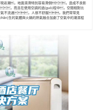
)出現返潮，地面濕滑特別容易滑倒，造成不良影
，而且在使用空調的過(guò)程中，空間相對比
é)得空氣不流通，人很不舒服，我們常常見
產(chǎn)生的氣體與火鍋的熱氣融合加劇了空氣中的潮濕程