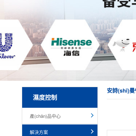
安詩(shī
濕度控制
產(chǎn)品中心
解決方案