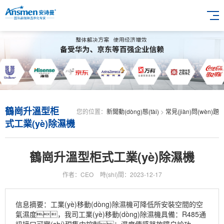
鶴崗升溫型柜
您的位置：
新聞動(dòng)態(tài)
>
常見(jiàn)問(wèn)題
式工業(yè)除濕機
鶴崗升溫型柜式工業(yè)除濕機
作者：CEO
時(shí)間：2023-12-17
信息摘要：工業(yè)移動(dòng)除濕機可降低所安裝空間的空
氣濕度，我司工業(yè)移動(dòng)除濕機具備：R485通