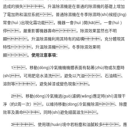
造成的損失。
升溫除濕機
是在普通的除濕機的基礎上增加
了電加熱和溫控系統，普通除濕機在
冬季除濕
時(shí)候經(jīng)
常會(huì )出現化霜功能，機器一會(huì )開(kāi)，一會(huì )
停，嚴重影響機器壽命，
除濕效果
當然也不明
顯。
升溫除濕
機利用其特有的結構，充分體現其
特性，升溫除濕機，冬季除濕效果明
顯。
使用注意事項：
1、移動(dòng)冷氣機機機體表面有黏著(zhù)物或灰塵時
(shí)，可用肥皂水清洗，避免以汽油、石油精、
溶劑等，避免掉漆或變色現象。
2、移動(dòng)冷氣機過(guò)濾網(wǎng)應定時(shí)清理干
凈（約2周一次），以維持移動(dòng)冷氣機除濕、除塵
效率及壽命，同時(shí)避免細菌滋生。
3、使用環(huán)境中若粉塵和油膩較多，應