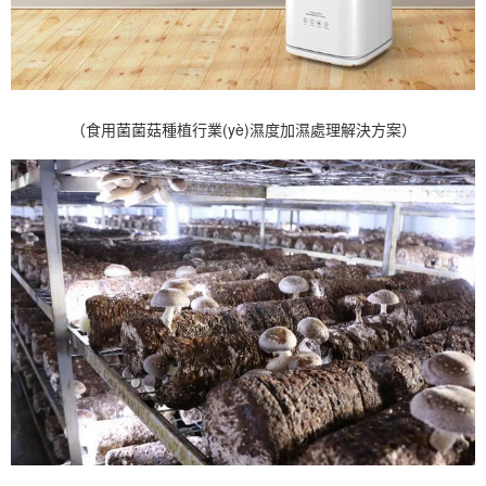
（食用菌菌菇種植行業(yè)濕度加濕處理解決方案）