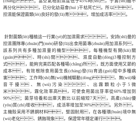
(cháng)；當空氣相對濕度低于45%時(shí)，子實(shí)體不
再分化，已分化幼菇會(huì )干枯死亡。所以，
控濕能保證菌類(lèi)良好的發(fā)育，增加成活率。
針對菌類(lèi)種植這一行業(yè)的
加濕
需求，
安詩(shī)曼
的
控濕團隊專(zhuān)門(mén)研發(fā)出食用菌專(zhuān)用加濕系列，
該系列共有多種加濕量的機型，每種機型有開(kāi)關
(guān)、時(shí)間、濕度自動(dòng)3種控制方
式，能夠完美匹配各種場(chǎng)所，既方面使用又節約
成本，有效根除食用菌生長(cháng)發(fā)育過(guò)程中多種病
害；工作時(shí)無(wú)機械驅動(dòng)、無(wú)噪
音干擾、無(wú)污染、出霧顆粒小于5微
米，霧化效率高，可使食用菌出芽率從60%增加到
90%；菌芽培養和出庫天數比以前縮短7天，高產(chǎn)優
(yōu)質(zhì)增收，成活率增加至90%。另外，
主機殼采用不銹鋼材料，堅固耐用，在各種環(huán)境中無
(wú)老化、銹蝕現象，保證常年穩定運行。