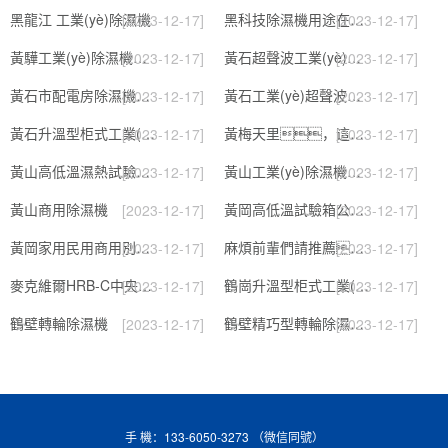
黑龍江 工業(yè)除濕機
黑科技除濕機用途在哪里，如何選購到合適的工業(yè)除濕機
[2023-12-17]
[2023-12-17]
黃驊工業(yè)除濕機】倉庫抽濕機】車(chē)間除濕器】
黃石超聲波工業(yè)加濕機，SL系列除濕機
[2023-12-17]
[2023-12-17]
黃石市配電房除濕機，工業(yè)抽濕機 恒溫恒濕非標機器
黃石工業(yè)超聲波加濕器，除濕機品牌
[2023-12-17]
[2023-12-17]
黃石升溫型柜式工業(yè)除濕機
黃梅天里，這些除濕防潮妙招學(xué)起來(lái)
[2023-12-17]
[2023-12-17]
黃山高低溫濕熱試驗箱 返回列表頁(yè)
黃山工業(yè)除濕機維修，除濕機不能除濕怎么維修
[2023-12-17]
[2023-12-17]
黃山商用除濕機
黃岡高低溫試驗箱公司.近日優(yōu)評(2022已更新)(今日／對比)
[2023-12-17]
[2023-12-17]
黃岡家用民用商用別墅除濕機
麻煩前輩們請推薦！南寧商用鋰電轉輪除濕機有哪些品牌，鋰電轉輪除濕機如何選？？
[2023-12-17]
[2023-12-17]
麥克維爾HRB-C中央除濕新風(fēng)機測評：除濕+凈化，一臺就夠了
鶴崗升溫型柜式工業(yè)除濕機
[2023-12-17]
[2023-12-17]
鶴壁轉輪除濕機
鶴壁精巧型轉輪除濕機性?xún)r(jià)比高!解密(2022更新成功)(今日／點(diǎn)贊)
[2023-12-17]
[2023-12-17]
手 機：133-6050-3273 （微信同號）