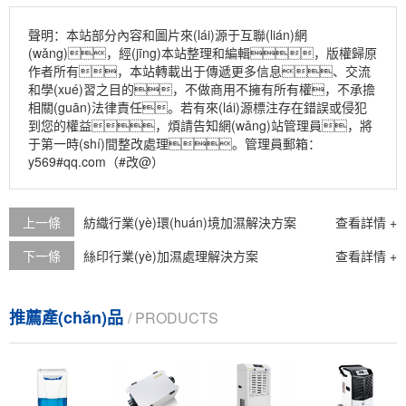
聲明：本站部分內容和圖片來(lái)源于互聯(lián)網
(wǎng)，經(jīng)本站整理和編輯，版權歸原
作者所有，本站轉載出于傳遞更多信息、交流
和學(xué)習之目的，不做商用不擁有所有權，不承擔
相關(guān)法律責任。若有來(lái)源標注存在錯誤或侵犯
到您的權益，煩請告知網(wǎng)站管理員，將
于第一時(shí)間整改處理。管理員郵箱：
y569#qq.com（#改@）
上一條
紡織行業(yè)環(huán)境加濕解決方案
查看詳情 +
下一條
絲印行業(yè)加濕處理解決方案
查看詳情 +
推薦產(chǎn)品
/ PRODUCTS