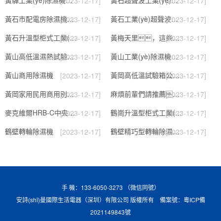
[2023-12-17]
[2023-12-17]
黃石市配電房除濕機，工業(yè)抽濕機 恒溫恒濕非標機器
黃石工業(yè)超聲波加濕器，除濕機品牌
[2023-12-17]
[2023-12-17]
黃石升溫型柜式工業(yè)除濕機
黃梅天里，這些除濕防潮妙招學(xué)起來(lái)
[2023-12-17]
[2023-12-17]
黃山高低溫濕熱試驗箱 返回列表頁(yè)
黃山工業(yè)除濕機維修，除濕機不能除濕怎么維修
[2023-12-17]
[2023-12-17]
黃山商用除濕機
黃岡高低溫試驗箱公司.近日優(yōu)評(2022已更新)(今日／對比)
[2023-12-17]
[2023-12-17]
黃岡家用民用商用別墅除濕機
麻煩前輩們請推薦！南寧商用鋰電轉輪除濕機有哪些品牌，鋰電轉輪除濕機如何選？？
[2023-12-17]
[2023-12-17]
麥克維爾HRB-C中央除濕新風(fēng)機測評：除濕+凈化，一臺就夠了
鶴崗升溫型柜式工業(yè)除濕機
[2023-12-17]
[2023-12-17]
鶴壁轉輪除濕機
鶴壁精巧型轉輪除濕機性?xún)r(jià)比高!解密(2022更新成功)(今日／點(diǎn)贊)
[2023-12-17]
[2023-12-17]
手 機：133-6050-3273 （微信同號）
安詩(shī)曼國際生活電器（深圳）有限公司 版權所有 備案號：
粵ICP備
2021149843號