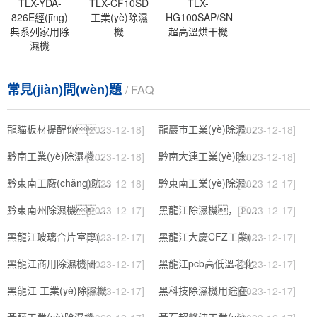
TLX-YDA-
TLX-CF10SD
TLX-
826E經(jīng)
工業(yè)除濕
HG100SAP/SN
典系列家用除
機
超高溫烘干機
濕機
常見(jiàn)問(wèn)題
/ FAQ
龍貓板材提醒你，雨季裝修應特別注意防潮
龍巖市工業(yè)除濕機價(jià)格
[2023-12-18]
[2023-12-18]
黔南工業(yè)除濕機公司
黔南大連工業(yè)除濕機
[2023-12-18]
[2023-12-18]
黔東南工廠(chǎng)防潮除濕機，工業(yè)除濕機
黔東南工業(yè)除濕機公司
[2023-12-18]
[2023-12-17]
黔東南州除濕機，濕菱工業(yè)地下室抽濕機 庫房配電房除濕器
黑龍江除濕機，工業(yè)除濕機
[2023-12-17]
[2023-12-17]
黑龍江玻璃合片室專(zhuān)用組合型轉輪除濕機
黑龍江大慶CFZ工業(yè)除濕機濕菱除濕機品牌
[2023-12-17]
[2023-12-17]
黑龍江商用除濕機研發(fā)(回饋老顧客,2022已更新)
黑龍江pcb高低溫老化試驗箱
[2023-12-17]
[2023-12-17]
黑龍江 工業(yè)除濕機
黑科技除濕機用途在哪里，如何選購到合適的工業(yè)除濕機
[2023-12-17]
[2023-12-17]
黃驊工業(yè)除濕機】倉庫抽濕機】車(chē)間除濕器】
黃石超聲波工業(yè)加濕機，SL系列除濕機