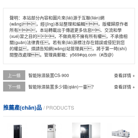
聲明：本站部分內容和圖片來(lái)源于互聯(lián)網
(wǎng)，經(jīng)本站整理和編輯，版權歸原作者
所有，本站轉載出于傳遞更多信息、交流和學
(xué)習之目的，不做商用不擁有所有權，不承擔相
關(guān)法律責任。若有來(lái)源標注存在錯誤或侵犯到您
的權益，煩請告知網(wǎng)站管理員，將于第一時(shí)
間整改處理。管理員郵箱：y569#qq.com（#改@）
上一條
智能除濕裝置CS-900
查看詳情 +
下一條
智能除濕裝置多少錢(qián)一臺？
查看詳情 +
推薦產(chǎn)品
/ PRODUCTS