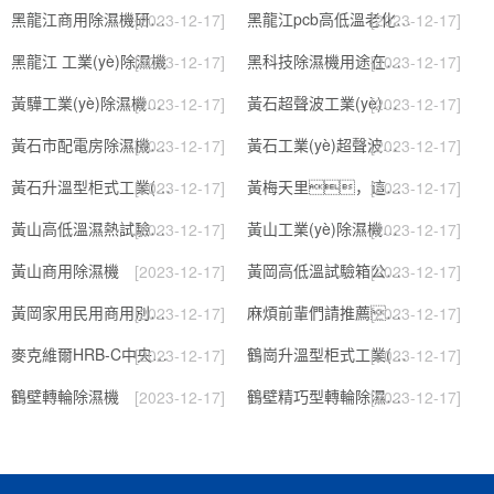
黑龍江商用除濕機研發(fā)(回饋老顧客,2022已更新)
黑龍江pcb高低溫老化試驗箱
[2023-12-17]
[2023-12-17]
黑龍江 工業(yè)除濕機
黑科技除濕機用途在哪里，如何選購到合適的工業(yè)除濕機
[2023-12-17]
[2023-12-17]
黃驊工業(yè)除濕機】倉庫抽濕機】車(chē)間除濕器】
黃石超聲波工業(yè)加濕機，SL系列除濕機
[2023-12-17]
[2023-12-17]
黃石市配電房除濕機，工業(yè)抽濕機 恒溫恒濕非標機器
黃石工業(yè)超聲波加濕器，除濕機品牌
[2023-12-17]
[2023-12-17]
黃石升溫型柜式工業(yè)除濕機
黃梅天里，這些除濕防潮妙招學(xué)起來(lái)
[2023-12-17]
[2023-12-17]
黃山高低溫濕熱試驗箱 返回列表頁(yè)
黃山工業(yè)除濕機維修，除濕機不能除濕怎么維修
[2023-12-17]
[2023-12-17]
黃山商用除濕機
黃岡高低溫試驗箱公司.近日優(yōu)評(2022已更新)(今日／對比)
[2023-12-17]
[2023-12-17]
黃岡家用民用商用別墅除濕機
麻煩前輩們請推薦！南寧商用鋰電轉輪除濕機有哪些品牌，鋰電轉輪除濕機如何選？？
[2023-12-17]
[2023-12-17]
麥克維爾HRB-C中央除濕新風(fēng)機測評：除濕+凈化，一臺就夠了
鶴崗升溫型柜式工業(yè)除濕機
[2023-12-17]
[2023-12-17]
鶴壁轉輪除濕機
鶴壁精巧型轉輪除濕機性?xún)r(jià)比高!解密(2022更新成功)(今日／點(diǎn)贊)
[2023-12-17]
[2023-12-17]