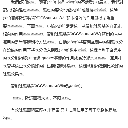
我們都知道，隨著(zhù)電網(wǎng)的不斷發(fā)展，我們對
配電柜內溫度，
濕度
的要求也越來(lái)越嚴格，這時
(shí)智能
除濕
裝置XCCS800-60W在配電柜內的作用顯得尤為重
要。下面，小編來(lái)講講這一款智能
除濕裝置
在配電
柜內的作用。智能除濕裝置XCCS800-60W在研制的當中
運用的是半導體制冷方法，自動(dòng)將密閉空間中的潮濕水分
在設備的作用下將水分吸入到風(fēng)道中，這樣有利于空氣中
的水分能夠經(jīng)過(guò)半導體的作用成為冷凝水，運用排
水管將這些水分很好的排出到柜體外邊，這樣就能夠達到比較好的
除濕效果
。
智能除濕裝置XCCS800-60W特點(diǎn)：
1、除濕面積大、不限。
有效除濕面積直徑20米范圍,只需底層使用即可干燥整棟建筑
物。