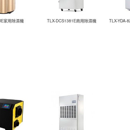
60JE家用除濕機
TLX-DCS1381E商用除濕機
TLX-YDA-