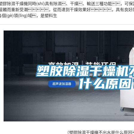
塑膠除濕干燥機同時(shí)具有除濕、干燥、輸送三種功能，可
接觸而重新受潮，從而達到干燥效果好，具有良好的
各個(gè)領(lǐng)域，是塑料生
（塑膠除濕干燥機不出水是什么原因