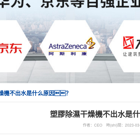
燥機不出水是什么原因？
塑膠除濕干燥機不出水是什
作者：CEO
時(shí)間：2023-03