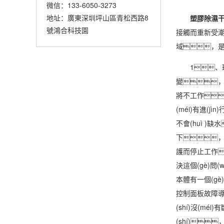
微信：133-6050-3273
地址：廣東深圳坪山區青松西路8
塑膠除濕
號鴻合科技園
接觸而重新受潮
域，是
1、環(
變，
將不工作
(méi)有進(
不會(huì 
下
護而停止工作
決這個(gè)問
本體有一個(g
控制面板故障導
(shí)沒(m
(shí)