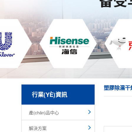
塑膠除濕干
行業(YÈ)資訊
產(chǎn)品中心
解決方案