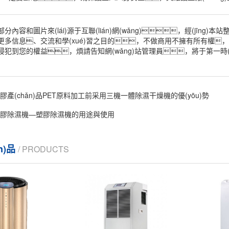
分內容和圖片來(lái)源于互聯(lián)網(wǎng)，經(jī
多信息、交流和學(xué)習之目的，不做商用不擁有所有權，不承
犯到您的權益，煩請告知網(wǎng)站管理員，將于第一時(shí
膠產(chǎn)品PET原料加工前采用三機一體除濕干燥機的優(yōu)勢
膠除濕機—塑膠除濕機的用途與使用
n)品
/ PRODUCTS