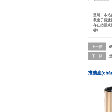
聲明：本站部
載出于傳遞更
存在錯誤或侵
@）
上一條
塑
下一條
塑
推薦產(chǎ