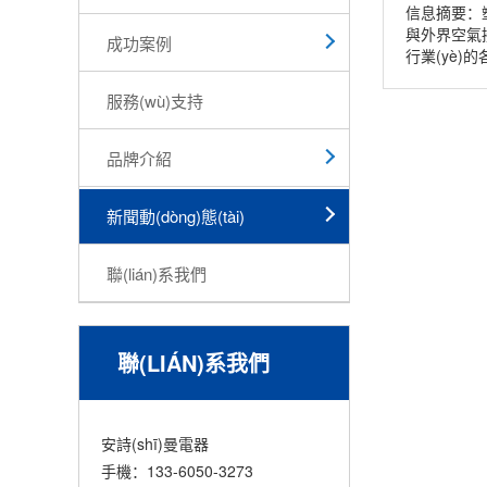
信息摘要：
與外界空氣
成功案例
行業(yè)的
服務(wù)支持
品牌介紹
新聞動(dòng)態(tài)
聯(lián)系我們
聯(LIÁN)系我們
安詩(shī)曼電器
手機：133-6050-3273