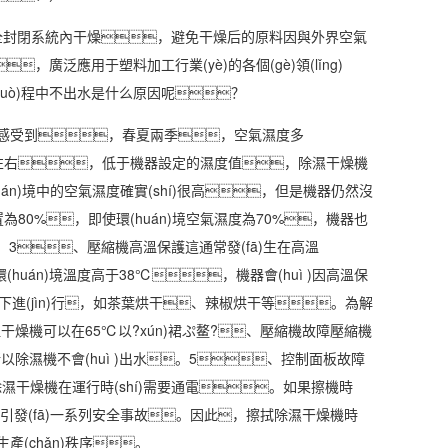
全封閉系統內干燥，避免干燥后的原料因與外界空氣
廣泛應用于塑料加工行業(yè)的各個(gè)領(lǐng)
guò)程中不出水是什么原因呢？
感受到，春夏兩季，
空氣濕度
多
60%左右，低于機器設定的濕度值，除濕
干燥機
uán)境中的空氣濕度確實(shí)很高，但是機器仍然沒
為80%，即使環(huán)境空氣濕度為70%，機器也
。3、壓縮機高溫保護這通常發(fā)生在高溫
uán)境溫度高于38℃，機器會(huì )因高溫保
進(jìn)行，如
茶葉
烘干、辣椒烘干等。為解
高溫干燥機可以在65℃以?xún)裙ぷ鳌?、壓縮機故障壓縮機
以除濕機不會(huì )出水。5、控制面板故障
濕干燥機在運行時(shí)需要通電。如果擦機時
，從而引發(fā)一系列安全事故。因此，擦拭除濕干燥機時
產(chǎn)秩序。