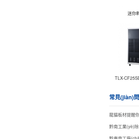
迷你
TLX-CF25
常見(jiàn)
龍貓板材提醒
黔南工業(yè)
黔東南工廠(ch