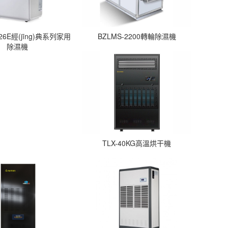
826E經(jīng)典系列家用
BZLMS-2200轉輪除濕機
除濕機
TLX-40KG高溫烘干機