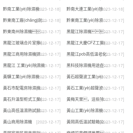
黔南工業(yè)除濕機公司
黔南大連工業(yè)除濕機
[2023-12-18]
[2023-12-18]
黔東南工廠(chǎng)防潮除濕機，工業(yè)除濕機
黔東南工業(yè)除濕機公司
[2023-12-18]
[2023-12-17]
黔東南州除濕機，濕菱工業(yè)地下室抽濕機 庫房配電房除濕器
黑龍江除濕機，工業(yè)除濕機
[2023-12-17]
[2023-12-17]
黑龍江玻璃合片室專(zhuān)用組合型轉輪除濕機
黑龍江大慶CFZ工業(yè)除濕機濕菱除濕機品牌
[2023-12-17]
[2023-12-17]
黑龍江商用除濕機研發(fā)(回饋老顧客,2022已更新)
黑龍江pcb高低溫老化試驗箱
[2023-12-17]
[2023-12-17]
黑龍江 工業(yè)除濕機
黑科技除濕機用途在哪里，如何選購到合適的工業(yè)除濕機
[2023-12-17]
[2023-12-17]
黃驊工業(yè)除濕機】倉庫抽濕機】車(chē)間除濕器】
黃石超聲波工業(yè)加濕機，SL系列除濕機
[2023-12-17]
[2023-12-17]
黃石市配電房除濕機，工業(yè)抽濕機 恒溫恒濕非標機器
黃石工業(yè)超聲波加濕器，除濕機品牌
[2023-12-17]
[2023-12-17]
黃石升溫型柜式工業(yè)除濕機
黃梅天里，這些除濕防潮妙招學(xué)起來(lái)
[2023-12-17]
[2023-12-17]
黃山高低溫濕熱試驗箱 返回列表頁(yè)
黃山工業(yè)除濕機維修，除濕機不能除濕怎么維修
[2023-12-17]
[2023-12-17]
黃山商用除濕機
黃岡高低溫試驗箱公司.近日優(yōu)評(2022已更新)(今日／對比)
[2023-12-17]
[2023-12-17]
黃岡家用民用商用別墅除濕機
麻煩前輩們請推薦！南寧商用鋰電轉輪除濕機有哪些品牌，鋰電轉輪除濕機如何選？？