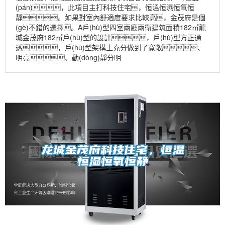
(pán)，此項目主打科技住宅，恒溫恒濕恒氧恒
靜。如果對室內舒適度要求比較高，金茂府是個
(gè)不錯的選擇。A戶(hù)型四室兩廳兩衛建筑面積182㎡龍
城金茂府182㎡戶(hù)型的設計，戶(hù)型方正通
透，戶(hù)型架構上充分做到了寬敞、
明亮、動(dòng)靜分明