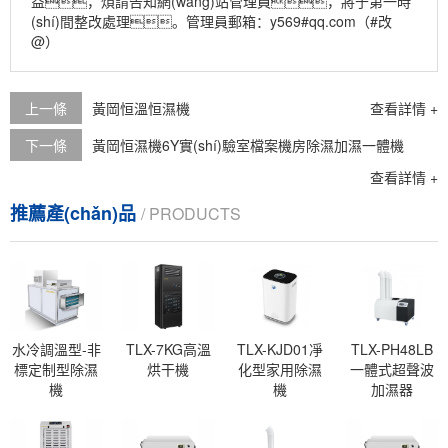
益，煩請告知網(wǎng)站管理員，將于第一時
(shí)間整改處理。管理員郵箱：y569#qq.com（#改
@）
上一條
黃岡恒溫恒濕機
查看詳情 +
下一條
黃岡恒濕機6Y實(shí)驗室檔案機房除濕加濕一體機
查看詳情 +
推薦產(chǎn)品
/ PRODUCTS
水冷調溫型-非
TLX-7KG高溫
TLX-KJD01凈
TLX-PH48LB
標定制型除濕
烘干機
化型家用除濕
一體式超聲波
機
機
加濕器