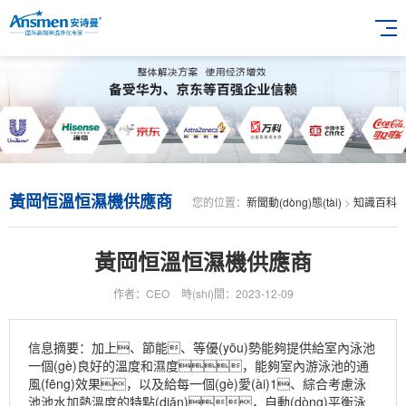
黃岡恒溫恒濕機供應商
您的位置：
新聞動(dòng)態(tài)
>
知識百科
黃岡恒溫恒濕機供應商
作者：CEO
時(shí)間：2023-12-09
信息摘要：加上、節能、等優(yōu)勢能夠提供給室內泳池
一個(gè)良好的溫度和濕度，能夠室內游泳池的通
風(fēng)效果，以及給每一個(gè)愛(ài)1、綜合考慮泳
池池水加熱溫度的特點(diǎn)，自動(dòng)平衡泳