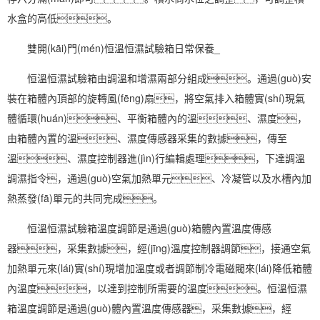
水盒的高低。
雙開(kāi)門(mén)恒溫恒濕試驗箱日常保養_
恒溫恒濕試驗箱由調溫和增濕兩部分組成。通過(guò)安
裝在箱體內頂部的旋轉風(fēng)扇，將空氣排入箱體實(shí)現氣
體循環(huán)、平衡箱體內的溫、
濕度
，
由箱體內置的溫、濕度傳感器采集的數據，傳至
溫、
濕度控制
器進(jìn)行編輯處理，下達調溫
調濕指令，通過(guò)空氣加熱單元、冷凝管以及水槽內加
熱蒸發(fā)單元的共同完成。
恒溫恒濕試驗箱溫度調節是通過(guò)箱體內置溫度傳感
器，采集數據，經(jīng)溫度控制器調節，接通空氣
加熱單元來(lái)實(shí)現增加溫度或者調節制冷電磁閥來(lái)降低箱體
內溫度，以達到控制所需要的溫度。
恒溫恒濕
箱
溫度調節是通過(guò)體內置溫度傳感器，采集數據，經