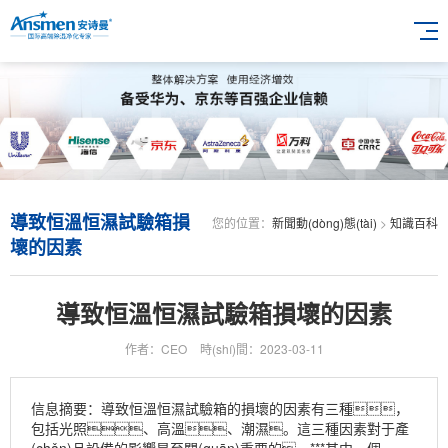
導致恒溫恒濕試驗箱損
您的位置：
新聞動(dòng)態(tài)
>
知識百科
壞的因素
導致恒溫恒濕試驗箱損壞的因素
作者：CEO
時(shí)間：2023-03-11
信息摘要：導致恒溫恒濕試驗箱的損壞的因素有三種，
包括光照、高溫、潮濕。這三種因素對于產