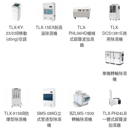
TLX-KY-
TLX-15EX耐高
TLX-
TLX-
23/03B移動
溫除濕機
PHL06HD機械
DCS1381E商
(dòng)空調
式超聲波加濕
用除濕機
器
單機轉輪除濕
機
TLX-9156B防
SMS-08KG立
BZLMS-1500
TLX-PH24LB
爆型除濕機
式管道型除濕
轉輪除濕機
一體式超聲波
機
加濕器