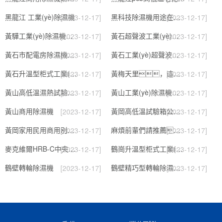
黑龍江 工業(yè)除濕機
黑科技除濕機用途在哪里，如何選購到合適的工業(yè)除濕機
[2023-12-17]
[2023-12-17]
黃驊工業(yè)除濕機】倉庫抽濕機】車(chē)間除濕器】
黃石超聲波工業(yè)加濕機，SL系列除濕機
[2023-12-17]
[2023-12-17]
黃石市配電房除濕機，工業(yè)抽濕機 恒溫恒濕非標機器
黃石工業(yè)超聲波加濕器，除濕機品牌
[2023-12-17]
[2023-12-17]
黃石升溫型柜式工業(yè)除濕機
黃梅天里，這些除濕防潮妙招學(xué)起來(lái)
[2023-12-17]
[2023-12-17]
黃山高低溫濕熱試驗箱 返回列表頁(yè)
黃山工業(yè)除濕機維修，除濕機不能除濕怎么維修
[2023-12-17]
[2023-12-17]
黃山商用除濕機
黃岡高低溫試驗箱公司.近日優(yōu)評(2022已更新)(今日／對比)
[2023-12-17]
[2023-12-17]
黃岡家用民用商用別墅除濕機
麻煩前輩們請推薦！南寧商用鋰電轉輪除濕機有哪些品牌，鋰電轉輪除濕機如何選？？
[2023-12-17]
[2023-12-17]
麥克維爾HRB-C中央除濕新風(fēng)機測評：除濕+凈化，一臺就夠了
鶴崗升溫型柜式工業(yè)除濕機
[2023-12-17]
[2023-12-17]
鶴壁轉輪除濕機
鶴壁精巧型轉輪除濕機性?xún)r(jià)比高!解密(2022更新成功)(今日／點(diǎn)贊)
[2023-12-17]
[2023-12-17]