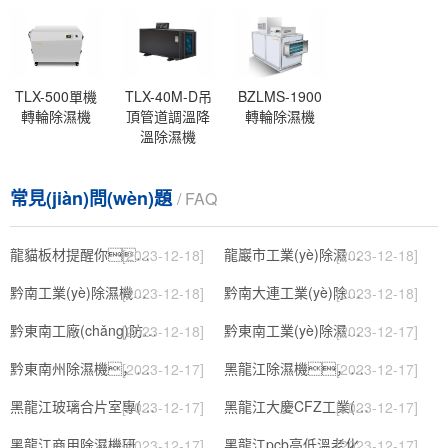
TLX-500單機
TLX-40M-D吊
BZLMS-1900
轉輪除濕機
頂管道調溫降
轉輪除濕機
溫除濕機
常見(jiàn)問(wèn)題
/ FAQ
龍貓板材提醒你，雨季裝修應特別注意防潮
龍巖市工業(yè)除濕機價(jià)格
[2023-12-18]
[2023-12-18]
黔南工業(yè)除濕機公司
黔南大連工業(yè)除濕機
[2023-12-18]
[2023-12-18]
黔東南工廠(chǎng)防潮除濕機，工業(yè)除濕機
黔東南工業(yè)除濕機公司
[2023-12-18]
[2023-12-17]
黔東南州除濕機，濕菱工業(yè)地下室抽濕機 庫房配電房除濕器
黑龍江除濕機，工業(yè)除濕機
[2023-12-17]
[2023-12-17]
黑龍江玻璃合片室專(zhuān)用組合型轉輪除濕機
黑龍江大慶CFZ工業(yè)除濕機濕菱除濕機品牌
[2023-12-17]
[2023-12-17]
黑龍江商用除濕機研發(fā)(回饋老顧客,2022已更新)
黑龍江pcb高低溫老化試驗箱
[2023-12-17]
[2023-12-17]