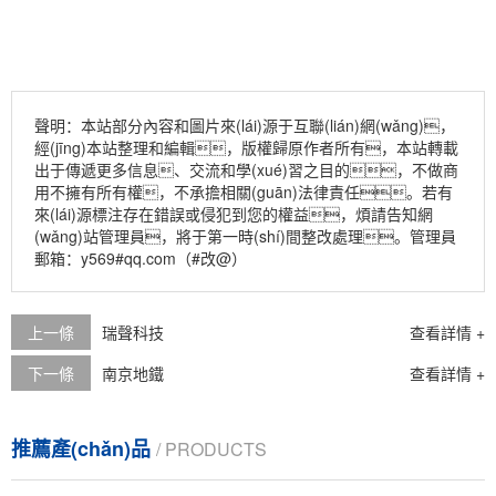
聲明：本站部分內容和圖片來(lái)源于互聯(lián)網(wǎng)，
經(jīng)本站整理和編輯，版權歸原作者所有，本站轉載
出于傳遞更多信息、交流和學(xué)習之目的，不做商
用不擁有所有權，不承擔相關(guān)法律責任。若有
來(lái)源標注存在錯誤或侵犯到您的權益，煩請告知網
(wǎng)站管理員，將于第一時(shí)間整改處理。管理員
郵箱：y569#qq.com（#改@）
上一條
瑞聲科技
查看詳情 +
下一條
南京地鐵
查看詳情 +
推薦產(chǎn)品
/ PRODUCTS