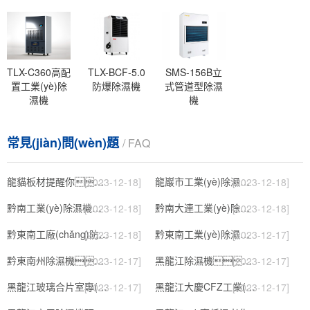
TLX-C360高配
TLX-BCF-5.0
SMS-156B立
置工業(yè)除
防爆除濕機
式管道型除濕
濕機
機
常見(jiàn)問(wèn)題
/ FAQ
龍貓板材提醒你，雨季裝修應特別注意防潮
龍巖市工業(yè)除濕機價(jià)格
[2023-12-18]
[2023-12-18]
黔南工業(yè)除濕機公司
黔南大連工業(yè)除濕機
[2023-12-18]
[2023-12-18]
黔東南工廠(chǎng)防潮除濕機，工業(yè)除濕機
黔東南工業(yè)除濕機公司
[2023-12-18]
[2023-12-17]
黔東南州除濕機，濕菱工業(yè)地下室抽濕機 庫房配電房除濕器
黑龍江除濕機，工業(yè)除濕機
[2023-12-17]
[2023-12-17]
黑龍江玻璃合片室專(zhuān)用組合型轉輪除濕機
黑龍江大慶CFZ工業(yè)除濕機濕菱除濕機品牌
[2023-12-17]
[2023-12-17]