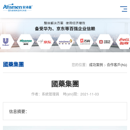
國藥集團
您的位置：
成功案例
>
合作客戶(hù)
國藥集團
作者：系統管理員
時(shí)間：2021-11-03
信息摘要：