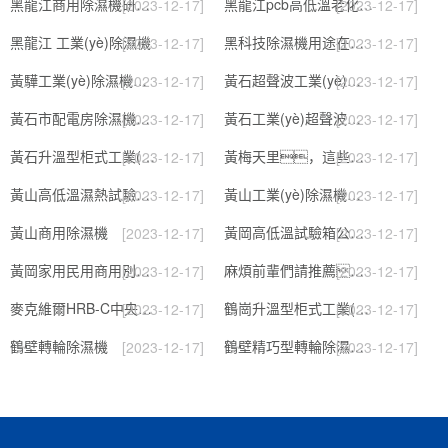
黑龍江商用除濕機研發(fā)(回饋老顧客,2022已更新)
黑龍江pcb高低溫老化試驗箱
[2023-12-17]
[2023-12-17]
黑龍江 工業(yè)除濕機
黑科技除濕機用途在哪里，如何選購到合適的工業(yè)除濕機
[2023-12-17]
[2023-12-17]
黃驊工業(yè)除濕機】倉庫抽濕機】車(chē)間除濕器】
黃石超聲波工業(yè)加濕機，SL系列除濕機
[2023-12-17]
[2023-12-17]
黃石市配電房除濕機，工業(yè)抽濕機 恒溫恒濕非標機器
黃石工業(yè)超聲波加濕器，除濕機品牌
[2023-12-17]
[2023-12-17]
黃石升溫型柜式工業(yè)除濕機
黃梅天里，這些除濕防潮妙招學(xué)起來(lái)
[2023-12-17]
[2023-12-17]
黃山高低溫濕熱試驗箱 返回列表頁(yè)
黃山工業(yè)除濕機維修，除濕機不能除濕怎么維修
[2023-12-17]
[2023-12-17]
黃山商用除濕機
黃岡高低溫試驗箱公司.近日優(yōu)評(2022已更新)(今日／對比)
[2023-12-17]
[2023-12-17]
黃岡家用民用商用別墅除濕機
麻煩前輩們請推薦！南寧商用鋰電轉輪除濕機有哪些品牌，鋰電轉輪除濕機如何選？？
[2023-12-17]
[2023-12-17]
麥克維爾HRB-C中央除濕新風(fēng)機測評：除濕+凈化，一臺就夠了
鶴崗升溫型柜式工業(yè)除濕機
[2023-12-17]
[2023-12-17]
鶴壁轉輪除濕機
鶴壁精巧型轉輪除濕機性?xún)r(jià)比高!解密(2022更新成功)(今日／點(diǎn)贊)
[2023-12-17]
[2023-12-17]