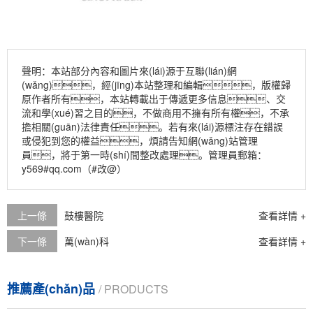
聲明：本站部分內容和圖片來(lái)源于互聯(lián)網
(wǎng)，經(jīng)本站整理和編輯，版權歸
原作者所有，本站轉載出于傳遞更多信息、交
流和學(xué)習之目的，不做商用不擁有所有權，不承
擔相關(guān)法律責任。若有來(lái)源標注存在錯誤
或侵犯到您的權益，煩請告知網(wǎng)站管理
員，將于第一時(shí)間整改處理。管理員郵箱：
y569#qq.com（#改@）
上一條
鼓樓醫院
查看詳情 +
下一條
萬(wàn)科
查看詳情 +
推薦產(chǎn)品
/ PRODUCTS