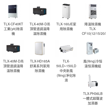
TLX-CF40KT
TLX-40M-D吊
TLX-160JE家
降溫除濕機
工業(yè)除濕
頂管道調溫降
用除濕機
TLX-
機
溫除濕機
CF10(12/15/20/
TLX-40M-D吊
TLX-HD165A
TLX-
風(fēng)冷恒
頂管道調溫降
舒美系列家用
50LD~150LD
溫恒濕機組
溫除濕機
除濕機
中央新風
(fēng)凈化除
濕
TLX-PH36LB
一體式超聲波
加濕器